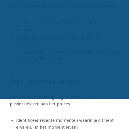
Let op situaties die energie kosten of frustratie geven.
Noteer één of twee patronen die je wilt
verminderen.
Bedenk een kleine actie om dit patroon te
doorbreken.
– Bijvoorbeeld: een kort pauzemoment, hulp vragen
of taken anders verdelen.
Stap 4 – Creëer flow-momenten
Flow betekent volledig opgaan in een activiteit en
plezier beleven aan het proces.
Identificeer recente momenten waarin je dit hebt
ervaren. (in het moment leven)