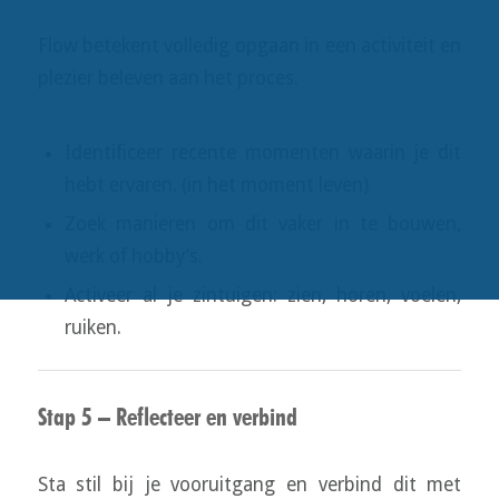
Flow betekent volledig opgaan in een activiteit en
plezier beleven aan het proces.
Identificeer recente momenten waarin je dit
hebt ervaren. (in het moment leven)
Zoek manieren om dit vaker in te bouwen,
werk of hobby’s.
Activeer al je zintuigen: zien, horen, voelen,
ruiken.
Stap 5 – Reflecteer en verbind
Sta stil bij je vooruitgang en verbind dit met