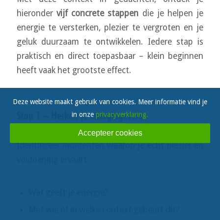
hieronder
vijf concrete stappen
die je helpen je
energie te versterken, plezier te vergroten en je
geluk duurzaam te ontwikkelen. Iedere stap is
praktisch en direct toepasbaar – klein beginnen
heeft vaak het grootste effect.
Deze website maakt gebruik van cookies. Meer informatie vind je
Stap 1 – Herken je energiegevers
in onze
privacyverklaring.
Accepteer cookies
Identificeer momenten waarop je écht plezier en
voldoening ervaart.
Wat geeft je energie?
Met wie of in welke context gebeurt dit?