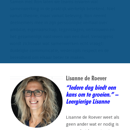
Samen met Ron laten we teams ervaren wat
samenwerking in de praktijk werkelijk betekent. Niet
vanuit theorie, maar vanuit beleving. Ron neemt
deelnemers mee in zijn persoonlijke verhaal over
ambitie, eigenaarschap, tegenslagen, vertrouwen en
het gezamenlijk nastreven van een doel. Vervolgens
wordt zichtbaar wat samenwerken echt vraagt:
duidelijke communicatie, wederzijds respect en de
bereidheid om elkaar beter te maken.
Lisanne de Roever
“Iedere dag biedt een
kans om te groeien.” –
Leergierige Lisanne
Lisanne de Roever weet als
geen ander wat er nodig is