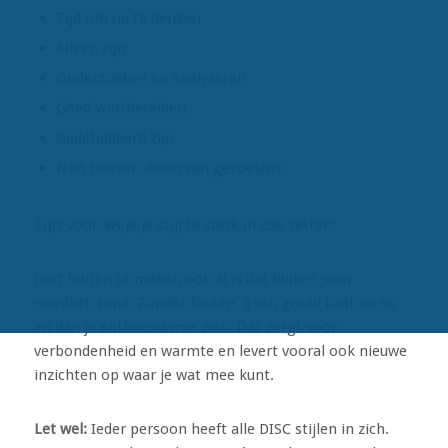
Tijd om na te denken
Alleen zijn
Onderzoeken en analyseren
Goed voorbereiden
Gedetailleerd zijn
Niet hoeven delen van gevoelens
Tips voor als je je stijl te sterk in zou zetten:
Durf fouten te maken ook al is dat buiten jouw
comfort-zone. Zonder fouten, geen groei! Laat zo nu
en dan je enthousiasme zien. Dat zorgt voor
verbondenheid en warmte en levert vooral ook nieuwe
inzichten op waar je wat mee kunt.
Let wel:
Ieder persoon heeft alle DISC stijlen in zich.