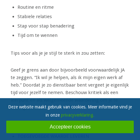
Routine en ritme
Stabiele relaties
Stap voor stap benadering
Tijd om te wennen
Tips voor als je je stijl te sterk in zou zetten:
Geef je grens aan door bijvoorbeeld voorwaardelijk JA
te zeggen. “Ik wil je helpen, als ik mijn eigen werk af
heb.” Doordat je zo dienstbaar bent vergeet je eigenlijk
tijd voor jezelf te nemen. Beschouw kritiek als een
leerpunt en als welgemeende waardering om je te
Deze website maakt gebruik van cookies. Meer informatie vind je
laten groeien.
in onze
privacyverklaring.
Werkgeluk van een C-Stijl:
Accepteer cookies
TOEGEVOEGDE WAARDE LEVEREN