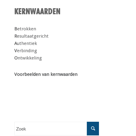
KERNWAARDEN
B
etrokken
R
esultaatgericht
A
uthentiek
V
erbinding
O
ntwikkeling
Voorbeelden van kernwaarden