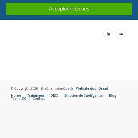
Accepteer cookies
/
9 OKTOBER 2017
© Copyright 2026 - theChampionCoach -
Website door Draad
Home
Trainingen
DISC
Emotionele Intelligentie
Blog
Team tCC
Contact