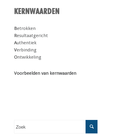
KERNWAARDEN
B
etrokken
R
esultaatgericht
A
uthentiek
V
erbinding
O
ntwikkeling
Voorbeelden van kernwaarden