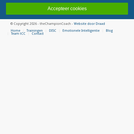
Accepteer cookies
© Copyright 2026 - theChampionCoach -
Website door Draad
Home
Trainingen
DISC
Emotionele Intelligentie
Blog
Team tCC
Contact