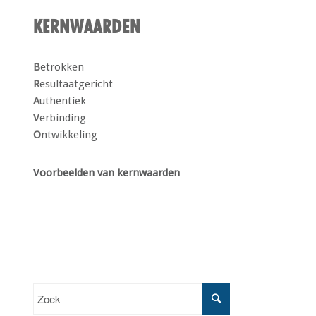
KERNWAARDEN
B
etrokken
R
esultaatgericht
A
uthentiek
V
erbinding
O
ntwikkeling
Voorbeelden van kernwaarden