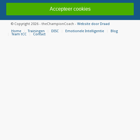
Accepteer cookies
© Copyright 2026 - theChampionCoach -
Website door Draad
Home
Trainingen
DISC
Emotionele Intelligentie
Blog
Team tCC
Contact