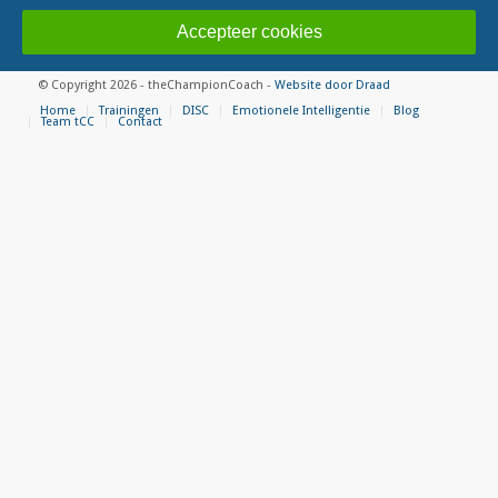
Accepteer cookies
© Copyright 2026 - theChampionCoach -
Website door Draad
Home
Trainingen
DISC
Emotionele Intelligentie
Blog
Team tCC
Contact