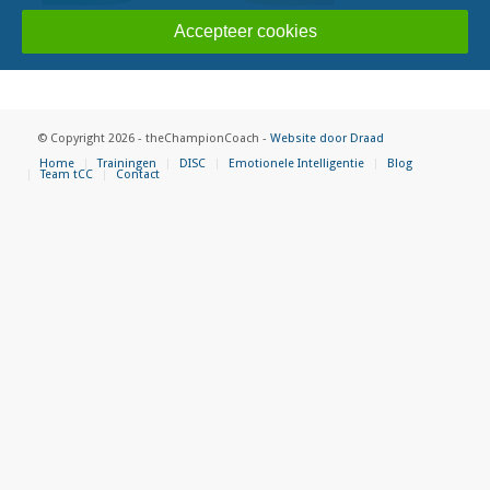
Accepteer cookies
© Copyright 2026 - theChampionCoach -
Website door Draad
Home
Trainingen
DISC
Emotionele Intelligentie
Blog
Team tCC
Contact