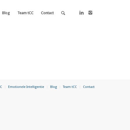
Blog
Team tCC
Contact
SC
Emotionele Intelligentie
Blog
Team tCC
Contact